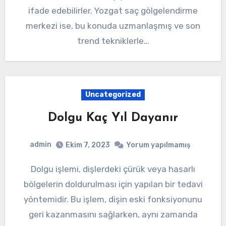
ifade edebilirler. Yozgat saç gölgelendirme
merkezi ise, bu konuda uzmanlaşmış ve son
trend tekniklerle…
Uncategorized
Dolgu Kaç Yıl Dayanır
admin
Ekim 7, 2023
Yorum yapılmamış
Dolgu işlemi, dişlerdeki çürük veya hasarlı
bölgelerin doldurulması için yapılan bir tedavi
yöntemidir. Bu işlem, dişin eski fonksiyonunu
geri kazanmasını sağlarken, aynı zamanda