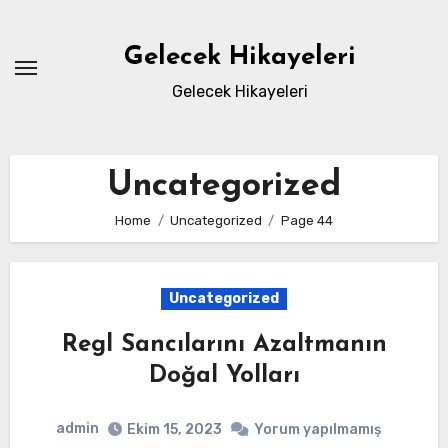
Skip
to
Gelecek Hikayeleri
content
Gelecek Hikayeleri
Uncategorized
Home
Uncategorized
Page 44
Uncategorized
Regl Sancılarını Azaltmanın
Doğal Yolları
admin
Ekim 15, 2023
Yorum yapılmamış