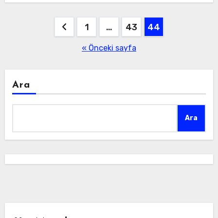
Yazı
1
…
43
44
sayfalaması
« Önceki sayfa
Ara
Ara