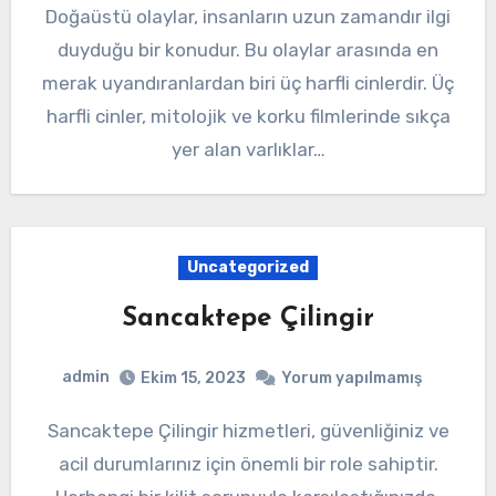
Doğaüstü olaylar, insanların uzun zamandır ilgi
duyduğu bir konudur. Bu olaylar arasında en
merak uyandıranlardan biri üç harfli cinlerdir. Üç
harfli cinler, mitolojik ve korku filmlerinde sıkça
yer alan varlıklar…
Uncategorized
Sancaktepe Çilingir
admin
Ekim 15, 2023
Yorum yapılmamış
Sancaktepe Çilingir hizmetleri, güvenliğiniz ve
acil durumlarınız için önemli bir role sahiptir.