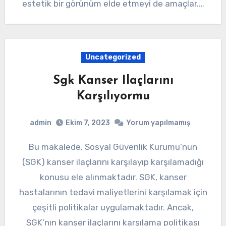
estetik bir görünüm elde etmeyi de amaçlar.…
Uncategorized
Sgk Kanser Ilaçlarını
Karşılıyormu
admin
Ekim 7, 2023
Yorum yapılmamış
Bu makalede, Sosyal Güvenlik Kurumu’nun
(SGK) kanser ilaçlarını karşılayıp karşılamadığı
konusu ele alınmaktadır. SGK, kanser
hastalarının tedavi maliyetlerini karşılamak için
çeşitli politikalar uygulamaktadır. Ancak,
SGK’nın kanser ilaçlarını karşılama politikası