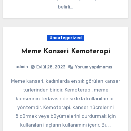
belirli…
Uncategorized
Meme Kanseri Kemoterapi
admin
Eylül 28, 2023
Yorum yapılmamış
Meme kanseri, kadınlarda en sık görülen kanser
türlerinden biridir. Kemoterapi, meme
kanserinin tedavisinde sıklıkla kullanılan bir
yöntemdir. Kemoterapi, kanser hücrelerini
öldürmek veya büyümelerini durdurmak için
kullanılan ilaçların kullanımını içerir. Bu…