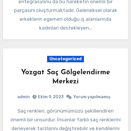
entegrasyonu da bu hareketin önemli bir
parçasını oluşturmaktadır. Geleneksel olarak
erkeklerin egemen olduğu iş alanlarında
kadınları destekleyen…
Uncategorized
Yozgat Saç Gölgelendirme
Merkezi
admin
Ekim 9, 2023
Yorum yapılmamış
Saç renkleri, görünümümüzü şekillendiren
önemli bir unsurdur. İnsanlar farklı saç renklerini
deneyerek tarzlarını değiştirebilir ve kendilerini