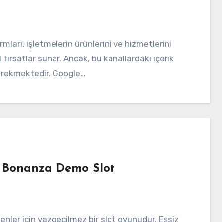
fırsatlar sunar. Ancak, bu kanallardaki içerik
 gerekmektedir. Google…
 Bonanza Demo Slot