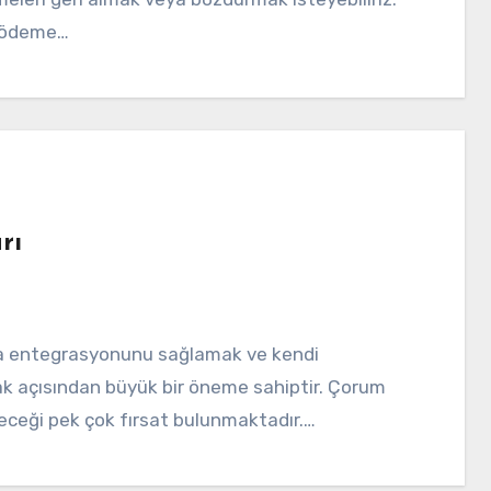
l ödeme…
rı
ak açısından büyük bir öneme sahiptir. Çorum
ileceği pek çok fırsat bulunmaktadır.…