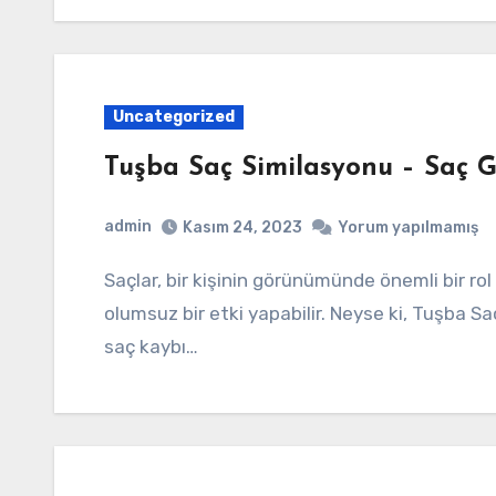
Uncategorized
Tuşba Saç Similasyonu – Saç 
admin
Kasım 24, 2023
Yorum yapılmamış
Saçlar, bir kişinin görünümünde önemli bir rol oynar ve saç kaybı, benlik saygısı üzerinde
olumsuz bir etki yapabilir. Neyse ki, Tuşba S
saç kaybı…