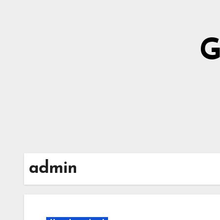
Skip
to
content
G
admin