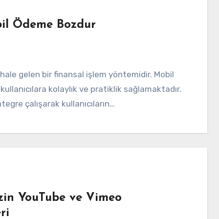
il Ödeme Bozdur
 kullanıcılara kolaylık ve pratiklik sağlamaktadır.
egre çalışarak kullanıcıların…
izin YouTube ve Vimeo
ri