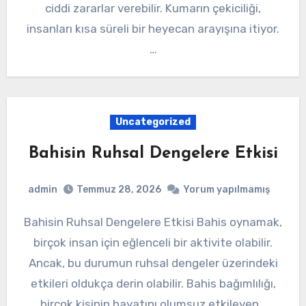
ciddi zararlar verebilir. Kumarın çekiciliği,
insanları kısa süreli bir heyecan arayışına itiyor.
…
Uncategorized
Bahisin Ruhsal Dengelere Etkisi
admin
Temmuz 28, 2026
Yorum yapılmamış
Bahisin Ruhsal Dengelere Etkisi Bahis oynamak,
birçok insan için eğlenceli bir aktivite olabilir.
Ancak, bu durumun ruhsal dengeler üzerindeki
etkileri oldukça derin olabilir. Bahis bağımlılığı,
birçok kişinin hayatını olumsuz etkileyen…