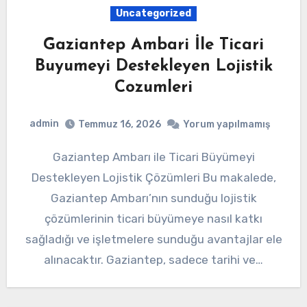
Uncategorized
Gaziantep Ambari İle Ticari
Buyumeyi Destekleyen Lojistik
Cozumleri
admin
Temmuz 16, 2026
Yorum yapılmamış
Gaziantep Ambarı ile Ticari Büyümeyi
Destekleyen Lojistik Çözümleri Bu makalede,
Gaziantep Ambarı’nın sunduğu lojistik
çözümlerinin ticari büyümeye nasıl katkı
sağladığı ve işletmelere sunduğu avantajlar ele
alınacaktır. Gaziantep, sadece tarihi ve…