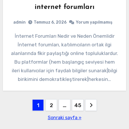
internet forumları
admin
Temmuz 6, 2026
Yorum yapılmamış
İnternet Forumları Nedir ve Neden Önemlidir
İnternet forumları, katılımcıların ortak ilgi
alanlarında fikir paylaştığı online topluluklardur.
Bu platformlar {hem başlangıç seviyesi hem
ileri kullanıcılar için faydalı bilgiler sunarak|bilgi
birikimini demokratikleştirerek|herkesin…
Yazı
1
2
…
45
sayfalaması
Sonraki sayfa »