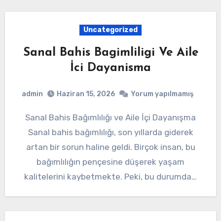
Uncategorized
Sanal Bahis Bagimliligi Ve Aile
İci Dayanisma
admin
Haziran 15, 2026
Yorum yapılmamış
Sanal Bahis Bağımlılığı ve Aile İçi Dayanışma
Sanal bahis bağımlılığı, son yıllarda giderek
artan bir sorun haline geldi. Birçok insan, bu
bağımlılığın pençesine düşerek yaşam
kalitelerini kaybetmekte. Peki, bu durumda…