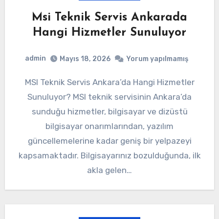
Msi Teknik Servis Ankarada
Hangi Hizmetler Sunuluyor
admin
Mayıs 18, 2026
Yorum yapılmamış
MSI Teknik Servis Ankara’da Hangi Hizmetler
Sunuluyor? MSI teknik servisinin Ankara’da
sunduğu hizmetler, bilgisayar ve dizüstü
bilgisayar onarımlarından, yazılım
güncellemelerine kadar geniş bir yelpazeyi
kapsamaktadır. Bilgisayarınız bozulduğunda, ilk
akla gelen…