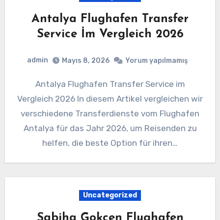
Antalya Flughafen Transfer
Service İm Vergleich 2026
admin
Mayıs 8, 2026
Yorum yapılmamış
Antalya Flughafen Transfer Service im
Vergleich 2026 In diesem Artikel vergleichen wir
verschiedene Transferdienste vom Flughafen
Antalya für das Jahr 2026, um Reisenden zu
helfen, die beste Option für ihren…
Uncategorized
Sabiha Gokcen Flughafen