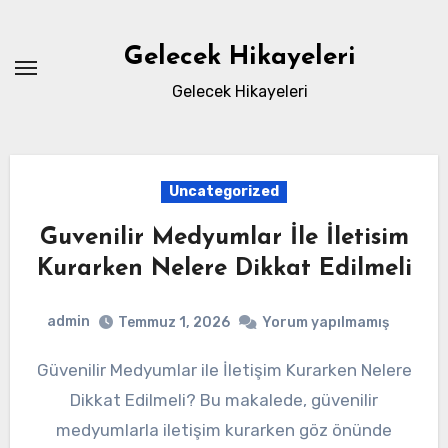
Skip
to
Gelecek Hikayeleri
content
Gelecek Hikayeleri
Uncategorized
Guvenilir Medyumlar İle İletisim
Kurarken Nelere Dikkat Edilmeli
admin
Temmuz 1, 2026
Yorum yapılmamış
Güvenilir Medyumlar ile İletişim Kurarken Nelere
Dikkat Edilmeli? Bu makalede, güvenilir
medyumlarla iletişim kurarken göz önünde