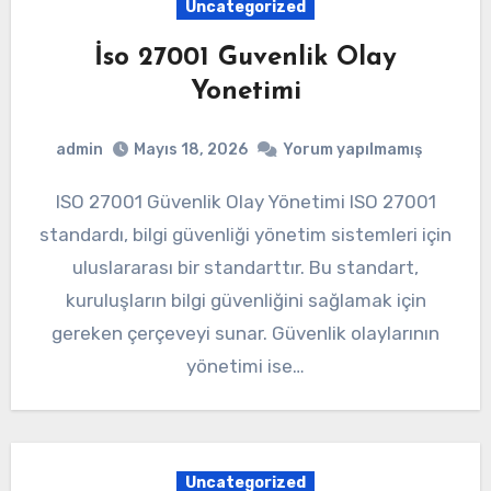
Uncategorized
İso 27001 Guvenlik Olay
Yonetimi
admin
Mayıs 18, 2026
Yorum yapılmamış
ISO 27001 Güvenlik Olay Yönetimi ISO 27001
standardı, bilgi güvenliği yönetim sistemleri için
uluslararası bir standarttır. Bu standart,
kuruluşların bilgi güvenliğini sağlamak için
gereken çerçeveyi sunar. Güvenlik olaylarının
yönetimi ise…
Uncategorized