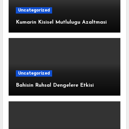
Uncategorized
Kumarin Kisisel Mutlulugu Azaltmasi
Uncategorized
Bahisin Ruhsal Dengelere Etkisi