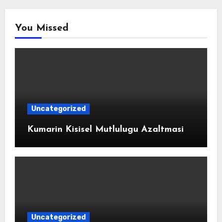
You Missed
Uncategorized
Kumarin Kisisel Mutlulugu Azaltmasi
Uncategorized