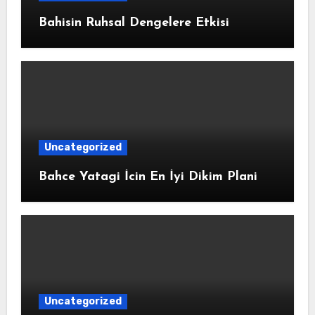
Bahisin Ruhsal Dengelere Etkisi
Uncategorized
Bahce Yatagi İcin En İyi Dikim Plani
Uncategorized