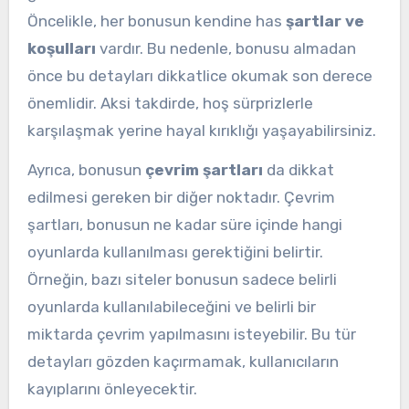
Öncelikle, her bonusun kendine has
şartlar ve
koşulları
vardır. Bu nedenle, bonusu almadan
önce bu detayları dikkatlice okumak son derece
önemlidir. Aksi takdirde, hoş sürprizlerle
karşılaşmak yerine hayal kırıklığı yaşayabilirsiniz.
Ayrıca, bonusun
çevrim şartları
da dikkat
edilmesi gereken bir diğer noktadır. Çevrim
şartları, bonusun ne kadar süre içinde hangi
oyunlarda kullanılması gerektiğini belirtir.
Örneğin, bazı siteler bonusun sadece belirli
oyunlarda kullanılabileceğini ve belirli bir
miktarda çevrim yapılmasını isteyebilir. Bu tür
detayları gözden kaçırmamak, kullanıcıların
kayıplarını önleyecektir.