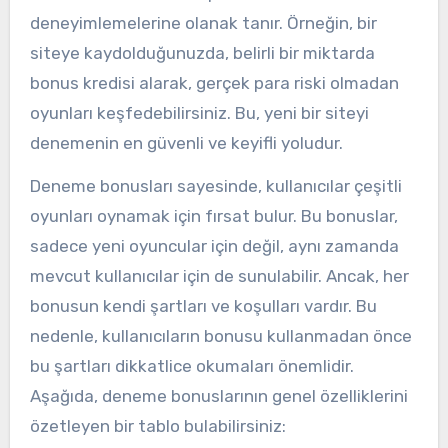
deneyimlemelerine olanak tanır. Örneğin, bir
siteye kaydolduğunuzda, belirli bir miktarda
bonus kredisi alarak, gerçek para riski olmadan
oyunları keşfedebilirsiniz. Bu, yeni bir siteyi
denemenin en güvenli ve keyifli yoludur.
Deneme bonusları sayesinde, kullanıcılar çeşitli
oyunları oynamak için fırsat bulur. Bu bonuslar,
sadece yeni oyuncular için değil, aynı zamanda
mevcut kullanıcılar için de sunulabilir. Ancak, her
bonusun kendi şartları ve koşulları vardır. Bu
nedenle, kullanıcıların bonusu kullanmadan önce
bu şartları dikkatlice okumaları önemlidir.
Aşağıda, deneme bonuslarının genel özelliklerini
özetleyen bir tablo bulabilirsiniz: