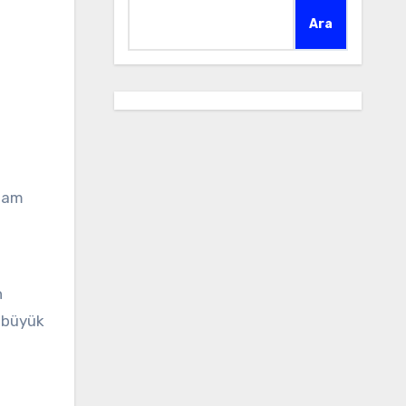
Ara
kşam
n
e büyük