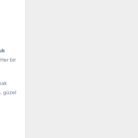
uk
 Her bir
mak
, güzel