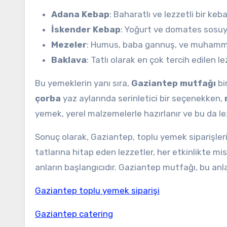
Adana Kebap
: Baharatlı ve lezzetli bir keb
İskender Kebap
: Yoğurt ve domates sosuyla
Mezeler
: Humus, baba gannuş, ve muhammar
Baklava
: Tatlı olarak en çok tercih edilen le
Bu yemeklerin yanı sıra,
Gaziantep mutfağı
bi
çorba
yaz aylarında serinletici bir seçenekken,
yemek, yerel malzemelerle hazırlanır ve bu da lezz
Sonuç olarak, Gaziantep, toplu yemek siparişleri
tatlarına hitap eden lezzetler, her etkinlikte m
anların başlangıcıdır. Gaziantep mutfağı, bu anl
Gaziantep toplu yemek siparişi
⁠Gaziantep catering