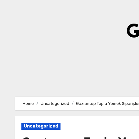
Skip
to
content
G
Home
Uncategorized
Gaziantep Toplu Yemek Siparişler
Uncategorized