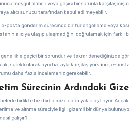
unucu meşgul olabilir veya geçici bir sorunla karşılaşmış ola
 veya alıcı sunucu tarafından kabul edilmeyebilir.
, e-posta gönderim sürecinde bir tür engelleme veya kesi
anın alıcıya ulaşıp ulaşmadığını doğrulamak için farklı b
genellikle geçici bir sorundur ve tekrar denediğinizde gö
Ancak, sürekli olarak aynı hatayla karşılaşıyorsanız, e-post
urumu daha fazla incelemeniz gerekebilir.
letim Sürecinin Ardındaki Giz
melerle birlikte bizi birbirimize daha yakınlaştırıyor. Ancak
rilme ve alınma süreciyle ilgili gizemli bir dünya bulunuyo
nasıl çalışır?