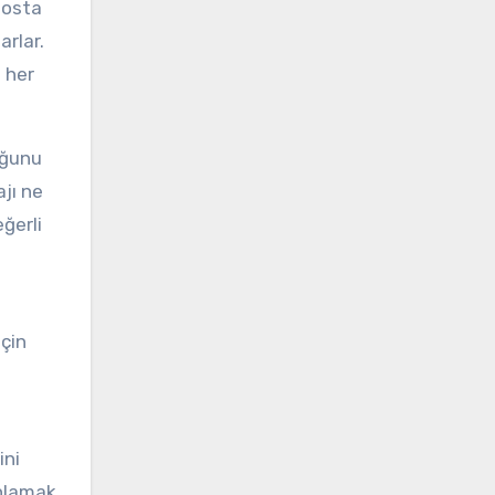
-posta
arlar.
i her
uğunu
jı ne
eğerli
için
ini
anlamak