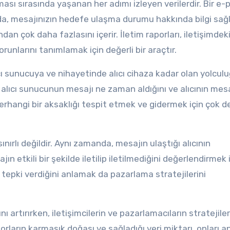
nması sırasında yaşanan her adımı izleyen verilerdir. Bir e
da, mesajınızın hedefe ulaşma durumu hakkında bilgi sağl
an çok daha fazlasını içerir. İletim raporları, iletişimdek
orunlarını tanımlamak için değerli bir araçtır.
cı sunucuya ve nihayetinde alıcı cihaza kadar olan yolcul
alıcı sunucunun mesajı ne zaman aldığını ve alıcının mesa
 herhangi bir aksaklığı tespit etmek ve gidermek için çok d
sınırlı değildir. Aynı zamanda, mesajın ulaştığı alıcının
ın etkili bir şekilde iletilip iletilmediğini değerlendirmek 
ıl tepki verdiğini anlamak da pazarlama stratejilerini
ını artırırken, iletişimcilerin ve pazarlamacıların stratejiler
orların karmaşık doğası ve sağladığı veri miktarı, onları 