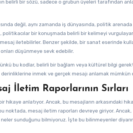
n belirli bir sözü, sadece o grubun üyeleri tarafından anlaş
asında değil, aynı zamanda iş dünyasında, politik arenada
, politikacılar bir konuşmada belirli bir kelimeyi vurgulaya
 mesaj iletebilirler. Benzer şekilde, bir sanat eserinde kull
ve onları düşünmeye sevk edebilir.
ünkü bu kodlar, belirli bir bağlam veya kültürel bilgi gerekti
n derinliklerine inmek ve gerçek mesajı anlamak mümkün ol
aj İletim Raporlarının Sırları
 bir hikaye anlatıyor. Ancak, bu mesajların arkasındaki hik
u noktada, mesaj iletim raporları devreye giriyor. Ancak,
eler sunduğunu bilmiyoruz. İşte bu bilinmeyenler diyarı