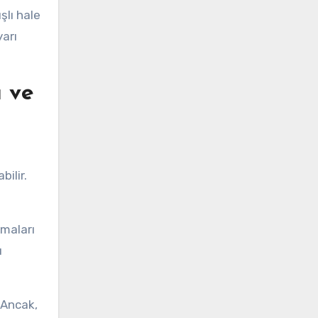
şlı hale
yarı
ı ve
bilir.
amaları
u
. Ancak,