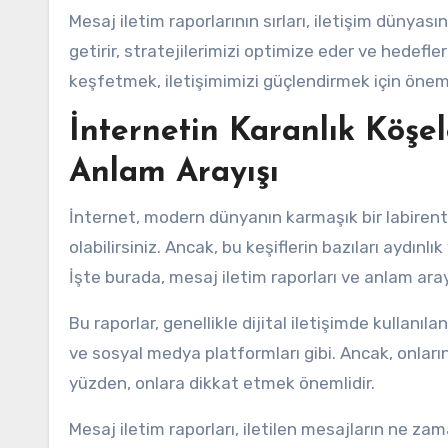
Mesaj iletim raporlarının sırları, iletişim dünyası
getirir, stratejilerimizi optimize eder ve hedefle
keşfetmek, iletişimimizi güçlendirmek için öneml
İnternetin Karanlık Köşel
Anlam Arayışı
İnternet, modern dünyanın karmaşık bir labirenti 
olabilirsiniz. Ancak, bu keşiflerin bazıları aydınlık
İşte burada, mesaj iletim raporları ve anlam aray
Bu raporlar, genellikle dijital iletişimde kullanıl
ve sosyal medya platformları gibi. Ancak, onları
yüzden, onlara dikkat etmek önemlidir.
Mesaj iletim raporları, iletilen mesajların ne zam