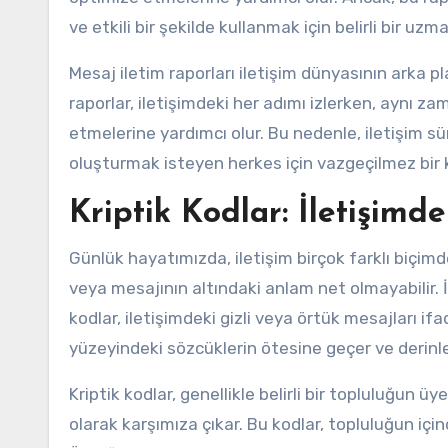
ve etkili bir şekilde kullanmak için belirli bir uzma
Mesaj iletim raporları iletişim dünyasının arka 
raporlar, iletişimdeki her adımı izlerken, aynı za
etmelerine yardımcı olur. Bu nedenle, iletişim sür
oluşturmak isteyen herkes için vazgeçilmez bir 
Kriptik Kodlar: İletişimd
Günlük hayatımızda, iletişim birçok farklı biçimd
veya mesajının altındaki anlam net olmayabilir. İ
kodlar, iletişimdeki gizli veya örtük mesajları if
yüzeyindeki sözcüklerin ötesine geçer ve derinl
Kriptik kodlar, genellikle belirli bir topluluğun ü
olarak karşımıza çıkar. Bu kodlar, topluluğun içind