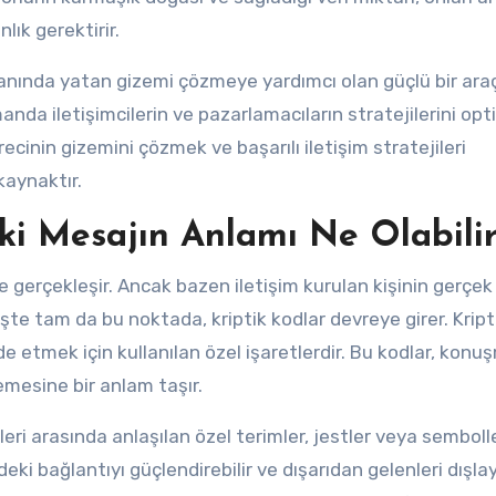
nlık gerektirir.
planında yatan gizemi çözmeye yardımcı olan güçlü bir araç
manda iletişimcilerin ve pazarlamacıların stratejilerini op
ecinin gizemini çözmek ve başarılı iletişim stratejileri
kaynaktır.
eki Mesajın Anlamı Ne Olabili
e gerçekleşir. Ancak bazen iletişim kurulan kişinin gerçek
şte tam da bu noktada, kriptik kodlar devreye girer. Kript
ade etmek için kullanılan özel işaretlerdir. Bu kodlar, kon
emesine bir anlam taşır.
yeleri arasında anlaşılan özel terimler, jestler veya semboll
eki bağlantıyı güçlendirebilir ve dışarıdan gelenleri dışlaya