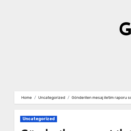
Skip
to
content
G
Home
Uncategorized
Gönderilen mesaj iletim raporu 
Uncategorized