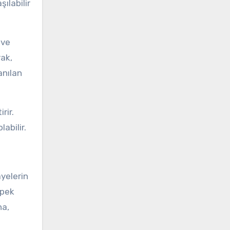
ılabilir
 ve
rak,
anılan
rir.
abilir.
ayelerin
 pek
na,