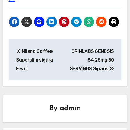
Yazı
Milano Coffee
GRIMLABS GENESIS
gezinmesi
Superslim sigara
S4 25mg 30
Fiyat
SERVINGS Sipariş
By
admin