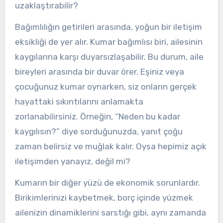
uzaklaştırabilir?
Bağımlılığın getirileri arasında, yoğun bir iletişim
eksikliği de yer alır. Kumar bağımlısı biri, ailesinin
kaygılarına karşı duyarsızlaşabilir. Bu durum, aile
bireyleri arasında bir duvar örer. Eşiniz veya
çocuğunuz kumar oynarken, siz onların gerçek
hayattaki sıkıntılarını anlamakta
zorlanabilirsiniz. Örneğin, “Neden bu kadar
kaygılısın?” diye sorduğunuzda, yanıt çoğu
zaman belirsiz ve muğlak kalır. Oysa hepimiz açık
iletişimden yanayız, değil mi?
Kumarın bir diğer yüzü de ekonomik sorunlardır.
Birikimlerinizi kaybetmek, borç içinde yüzmek
ailenizin dinamiklerini sarstığı gibi, aynı zamanda