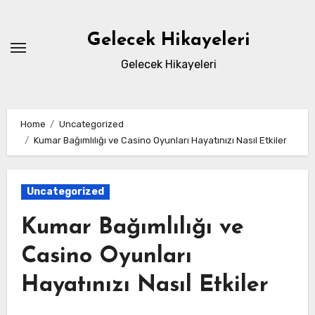
Skip
to
Gelecek Hikayeleri
content
Gelecek Hikayeleri
Home
Uncategorized
Kumar Bağımlılığı ve Casino Oyunları Hayatınızı Nasıl Etkiler
Uncategorized
Kumar Bağımlılığı ve
Casino Oyunları
Hayatınızı Nasıl Etkiler