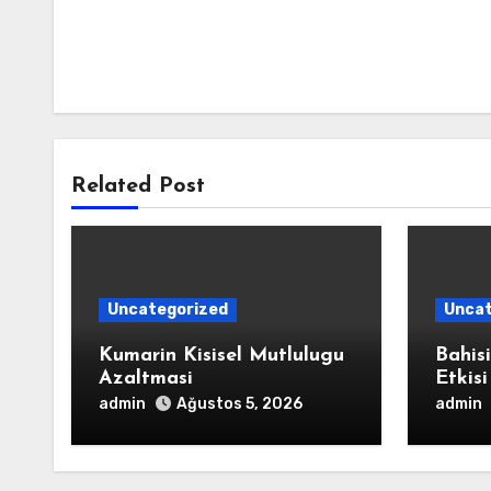
Related Post
Uncategorized
Uncat
Kumarin Kisisel Mutlulugu
Bahis
Azaltmasi
Etkisi
admin
admin
Ağustos 5, 2026