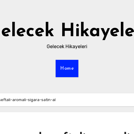
elecek Hikayele
Gelecek Hikayeleri
Home
ftali-aromali-sigara-satin-al