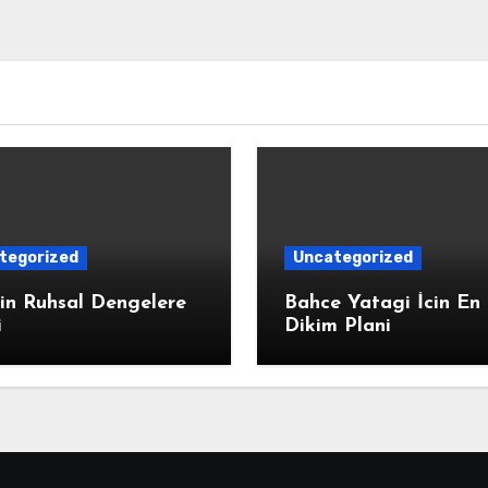
tegorized
Uncategorized
in Ruhsal Dengelere
Bahce Yatagi İcin En 
i
Dikim Plani