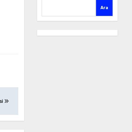
Ara
si