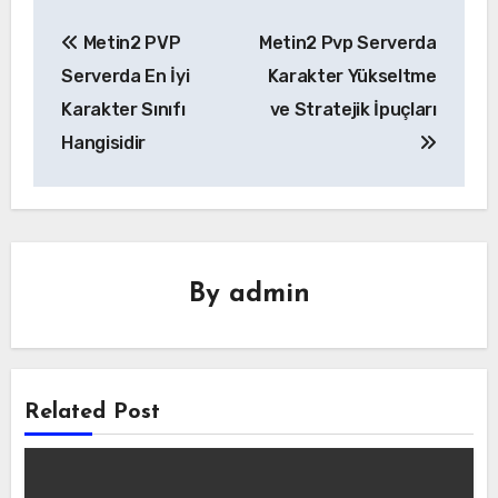
Yazı
Metin2 PVP
Metin2 Pvp Serverda
gezinmesi
Serverda En İyi
Karakter Yükseltme
Karakter Sınıfı
ve Stratejik İpuçları
Hangisidir
By
admin
Related Post