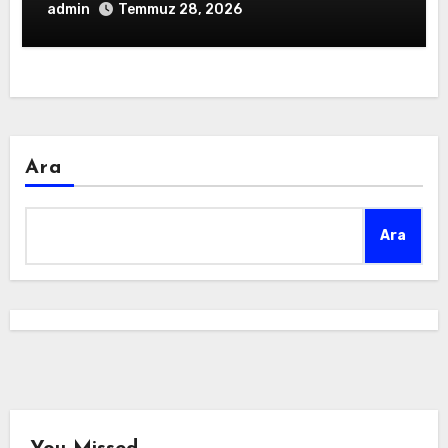
admin
Temmuz 28, 2026
Ara
Ara