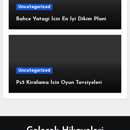
Uncategorized
Bahce Yatagi İcin En İyi Dikim Plani
Uncategorized
Ps5 Kiralama İcin Oyun Tavsiyeleri