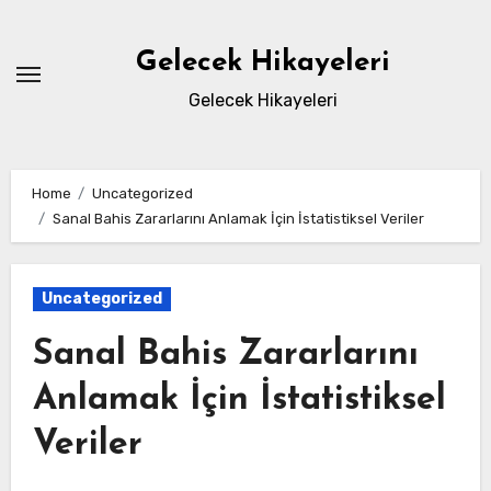
Skip
to
Gelecek Hikayeleri
content
Gelecek Hikayeleri
Home
Uncategorized
Sanal Bahis Zararlarını Anlamak İçin İstatistiksel Veriler
Uncategorized
Sanal Bahis Zararlarını
Anlamak İçin İstatistiksel
Veriler