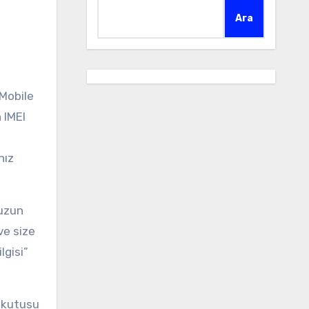
Ara
 IMEI
nız
nuzun
ve size
lgisi”
n kutusu