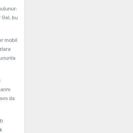
bulunur:
 Gel, bu
er mobil
zlara
bununla
ı
arını
sını da
ti
ik