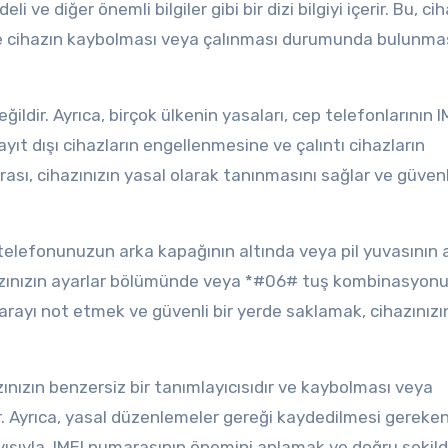
i ve diğer önemli bilgiler gibi bir dizi bilgiyi içerir. Bu, ci
 ve cihazın kaybolması veya çalınması durumunda bulunma
ildir. Ayrıca, birçok ülkenin yasaları, cep telefonlarının I
ayıt dışı cihazların engellenmesine ve çalıntı cihazların
rası, cihazınızın yasal olarak tanınmasını sağlar ve güvenl
 telefonunuzun arka kapağının altında veya pil yuvasının 
cihazınızın ayarlar bölümünde veya *#06# tuş kombinasyon
arayı not etmek ve güvenli bir yerde saklamak, cihazınızı
azınızın benzersiz bir tanımlayıcısıdır ve kaybolması veya
 Ayrıca, yasal düzenlemeler gereği kaydedilmesi gereken
ayısıyla, IMEI numarasının önemini anlamak ve doğru şekil