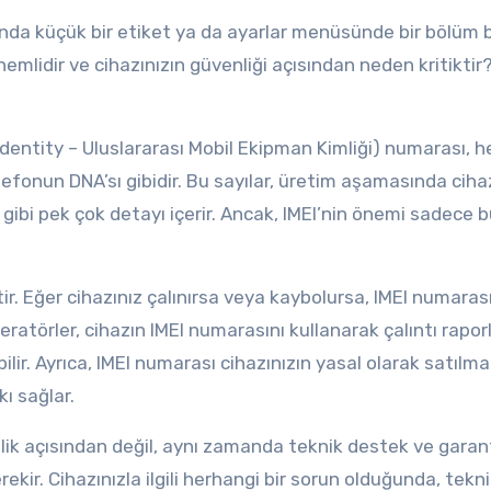
ında küçük bir etiket ya da ayarlar menüsünde bir bölüm 
emlidir ve cihazınızın güvenliği açısından neden kritiktir?
Identity – Uluslararası Mobil Ekipman Kimliği) numarası, h
telefonun DNA’sı gibidir. Bu sayılar, üretim aşamasında ciha
ri gibi pek çok detayı içerir. Ancak, IMEI’nin önemi sadece 
ir. Eğer cihazınız çalınırsa veya kaybolursa, IMEI numaras
peratörler, cihazın IMEI numarasını kullanarak çalıntı raporl
bilir. Ayrıca, IMEI numarası cihazınızın yasal olarak satılma
kı sağlar.
lik açısından değil, aynı zamanda teknik destek ve garan
ir. Cihazınızla ilgili herhangi bir sorun olduğunda, tekn