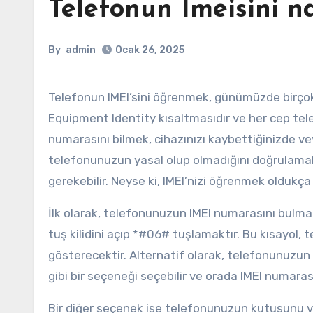
Telefonun Imeisini na
By
admin
Ocak 26, 2025
Telefonun IMEI’sini öğrenmek, günümüzde birçok kullanıcının merak ettiği bir konudur. IMEI, International Mobile
Equipment Identity kısaltmasıdır ve her cep tel
numarasını bilmek, cihazınızı kaybettiğinizde veya
telefonunuzun yasal olup olmadığını doğrulamak
gerekebilir. Neyse ki, IMEI’nizi öğrenmek oldukça 
İlk olarak, telefonunuzun IMEI numarasını bulma
tuş kilidini açıp *#06# tuşlamaktır. Bu kısayol,
gösterecektir. Alternatif olarak, telefonunuzun 
gibi bir seçeneği seçebilir ve orada IMEI numarasın
Bir diğer seçenek ise telefonunuzun kutusunu v