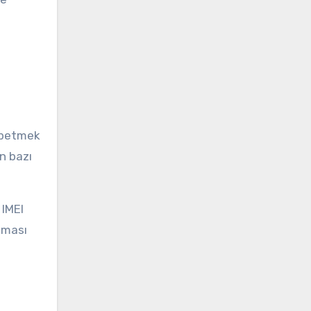
aybetmek
n bazı
 IMEI
nması