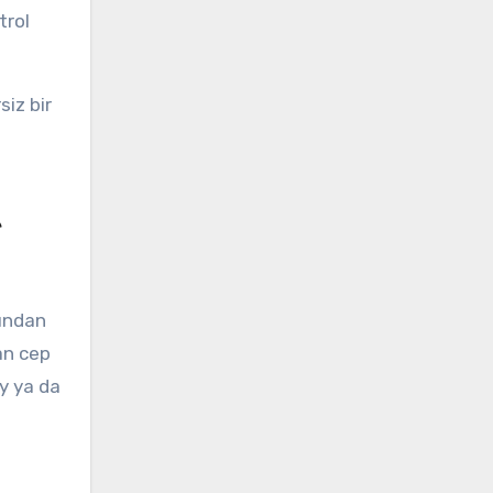
trol
siz bir
e
sından
lan cep
ty ya da