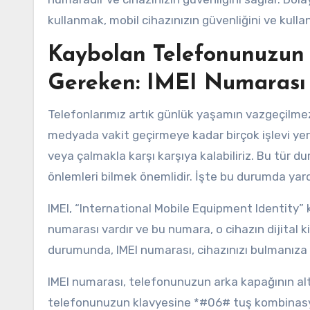
kullanmak, mobil cihazınızın güvenliğini ve kullan
Kaybolan Telefonunuzun İ
Gereken: IMEI Numarası
Telefonlarımız artık günlük yaşamın vazgeçilmez 
medyada vakit geçirmeye kadar birçok işlevi yer
veya çalmakla karşı karşıya kalabiliriz. Bu tür 
önlemleri bilmek önemlidir. İşte bu durumda yard
IMEI, “International Mobile Equipment Identity” k
numarası vardır ve bu numara, o cihazın dijital 
durumunda, IMEI numarası, cihazınızı bulmanıza y
IMEI numarası, telefonunuzun arka kapağının altı
telefonunuzun klavyesine *#06# tuş kombinasyon