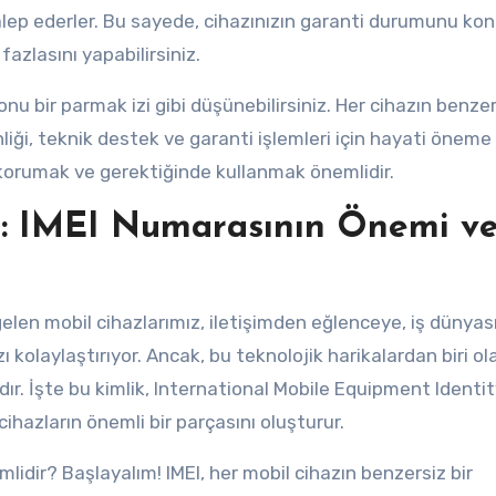
talep ederler. Bu sayede, cihazınızın garanti durumunu kon
fazlasını yapabilirsiniz.
onu bir parmak izi gibi düşünebilirsiniz. Her cihazın benzer
iği, teknik destek ve garanti işlemleri için hayati öneme
e korumak ve gerektiğinde kullanmak önemlidir.
ği: IMEI Numarasının Önemi v
gelen mobil cihazlarımız, iletişimden eğlenceye, iş dünya
 kolaylaştırıyor. Ancak, bu teknolojik harikalardan biri o
ardır. İşte bu kimlik, International Mobile Equipment Identi
cihazların önemli bir parçasını oluşturur.
lidir? Başlayalım! IMEI, her mobil cihazın benzersiz bir