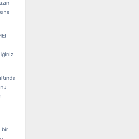
hazın
sına
MEI
iğinizi
altında
unu
n
 bir
de