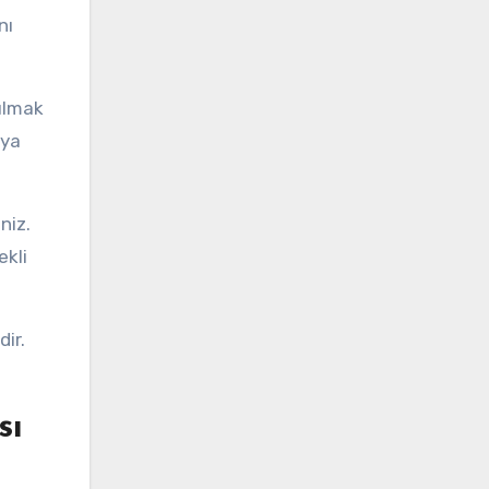
nı
ulmak
rya
niz.
ekli
ir.
sı