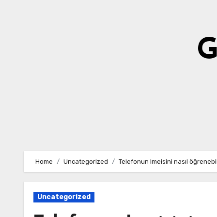
Skip
to
content
G
Home
Uncategorized
Telefonun Imeisini nasıl öğrenebi
Uncategorized