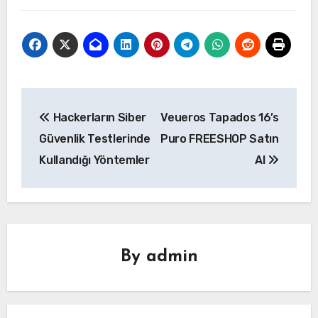
Yazı
Hackerların Siber
Veueros Tapados 16’s
gezinmesi
Güvenlik Testlerinde
Puro FREESHOP Satın
Kullandığı Yöntemler
Al
By
admin