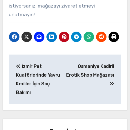
istiyorsanız, mağazayı ziyaret etmeyi
unutmayın!
Yazı
İzmir Pet
Osmaniye Kadirli
gezinmesi
Kuaförlerinde Yavru
Erotik Shop Mağazası
Kediler İçin Saç
Bakımı