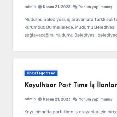
admin
Kasım 21, 2023
Yorum yapılmamış
Mudurnu Belediyesi, iş arayanlara farklı sektörlerde geniş bir yelpazede iş imkanları sunan bir
kurumdur. Bu makalede, Mudurnu Belediyesi'nin 
sağlayacağım. Mudurnu Belediyesi, belediyeci
Uncategorized
Koyulhisar Part Time İş İlanlar
admin
Kasım 21, 2023
Yorum yapılmamış
Koyulhisar'da part-time iş arayanlar için birçok fırsat bulunmaktadır. Part-time çalışma,