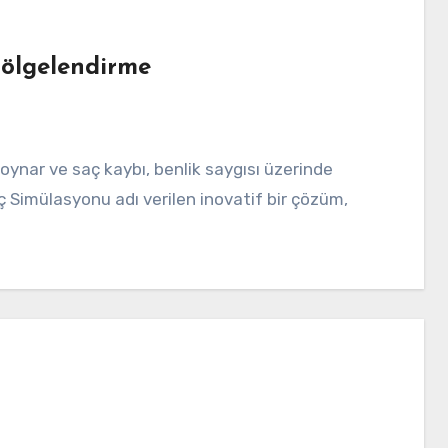
Gölgelendirme
aç Simülasyonu adı verilen inovatif bir çözüm,